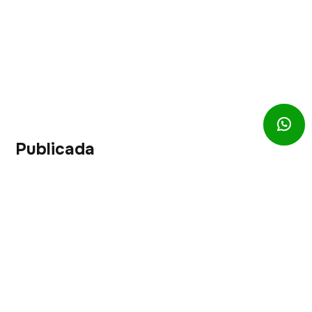
Publicada
Contacto
(602) 741 5207
316 099 3312